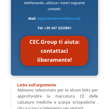
telefonando, utilizza i nostri seguenti
contatti:
Mail:
squizzato@marchioce.net
Tel: +39 347 3233851
CEC.Group ti aiuta:
contattaci
liberamente!
Links sull’argomento
Abbiamo selezionato per te alcuni links per
approfondire la marcatura CE delle
calzature mediche e scarpe ortopediche ,
clicca o tocca l’elemento per visitarli.