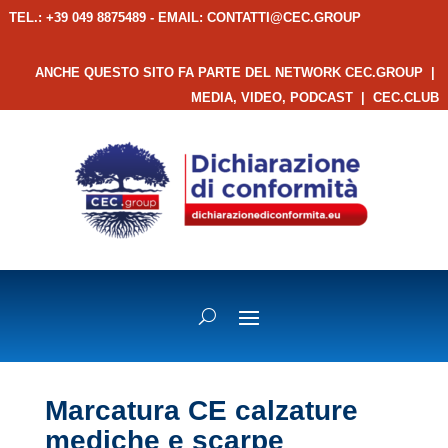
TEL.: +39 049 8875489 - EMAIL:
CONTATTI@CEC.GROUP
ANCHE QUESTO SITO FA PARTE DEL NETWORK CEC.GROUP
|
MEDIA, VIDEO, PODCAST
|
CEC.CLUB
Marcatura CE calzature
mediche e scarpe