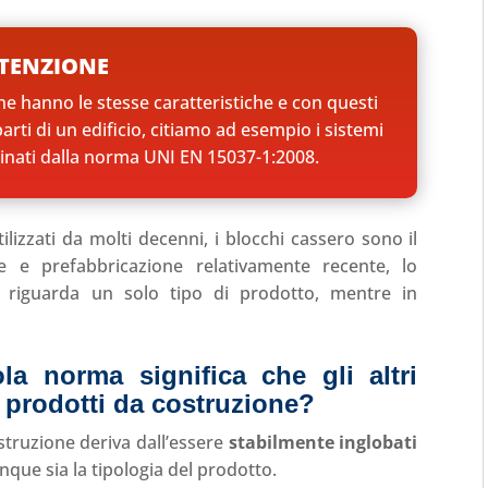
TENZIONE
che hanno le stesse caratteristiche e con questi
arti di un edificio, citiamo ad esempio i sistemi
iplinati dalla norma UNI EN 15037-1:2008.
lizzati da molti decenni, i blocchi cassero sono il
one e prefabbricazione relativamente recente, lo
 riguarda un solo tipo di prodotto, mentre in
la norma significa che gli altri
 prodotti da costruzione?
ostruzione deriva dall’essere
stabilmente inglobati
nque sia la tipologia del prodotto.