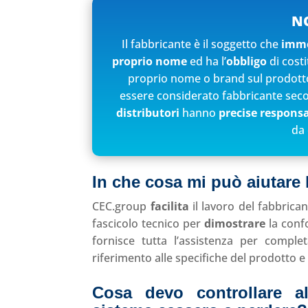
N
Il fabbricante è il soggetto che
imme
proprio nome
ed ha l’
obbligo
di costi
proprio nome o brand sul prodott
essere considerato fabbricante sec
distributori
hanno
precise responsa
da 
In che cosa mi può aiutare
CEC.group
facilita
il lavoro del fabbrican
fascicolo tecnico per
dimostrare
la confo
fornisce tutta l’assistenza per compl
riferimento alle specifiche del prodotto e 
Cosa devo controllare a