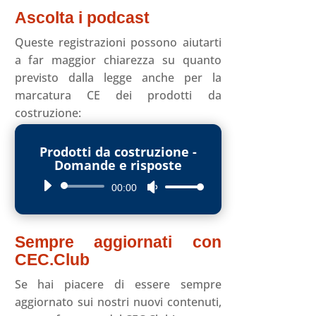
Ascolta i podcast
Queste registrazioni possono aiutarti
a far maggior chiarezza su quanto
previsto dalla legge anche per la
marcatura CE dei prodotti da
costruzione:
Prodotti da costruzione -
Domande e risposte
Audio
00:00
Usa
Player
i
tasti
Sempre aggiornati con
freccia
CEC.Club
su/giù
per
Se hai piacere di essere sempre
aumentare
aggiornato sui nostri nuovi contenuti,
o