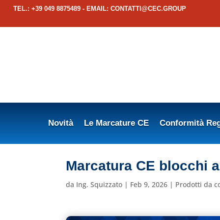
TEL.: +39 049 8875489 - EMAIL:
CONTATTI@CEC.GROUP
Novità
Le Marcature CE
Conformità Reg
Marcatura CE blocchi 
da
Ing. Squizzato
|
Feb 9, 2026
|
Prodotti da c