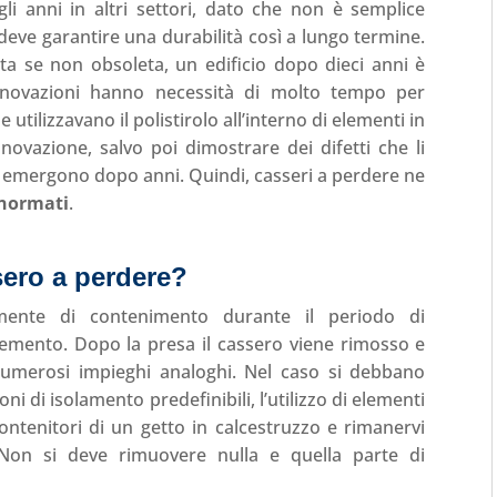
li anni in altri settori, dato che non è semplice
deve garantire una durabilità così a lungo termine.
a se non obsoleta, un edificio dopo dieci anni è
innovazioni hanno necessità di molto tempo per
utilizzavano il polistirolo all’interno di elementi in
vazione, salvo poi dimostrare dei difetti che li
tti emergono dopo anni. Quindi, casseri a perdere ne
 normati
.
sero a perdere?
mente di contenimento durante il periodo di
emento. Dopo la presa il cassero viene rimosso e
 numerosi impieghi analoghi. Nel caso si debbano
i di isolamento predefinibili, l’utilizzo di elementi
ntenitori di un getto in calcestruzzo e rimanervi
 Non si deve rimuovere nulla e quella parte di