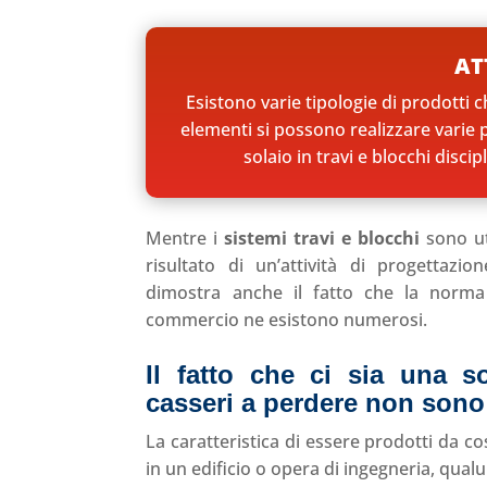
AT
Esistono varie tipologie di prodotti 
elementi si possono realizzare varie p
solaio in travi e blocchi disc
Mentre i
sistemi travi e blocchi
sono uti
risultato di un’attività di progettazi
dimostra anche il fatto che la norma
commercio ne esistono numerosi.
Il fatto che ci sia una so
casseri a perdere non sono
La caratteristica di essere prodotti da c
in un edificio o opera di ingegneria, qualu