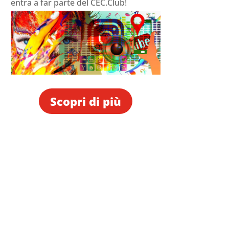
entra a far parte del CEC.Club!
diminuire
il
volume.
Scopri di più