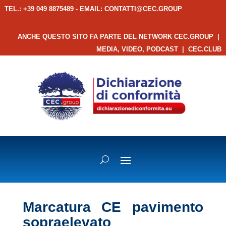
TEL.: +39 049 8875489 - EMAIL:
CONTATTI@CEC.GROUP
ANCHE QUESTO SITO FA PARTE DEL NETWORK CEC.GROUP
|
MEDIA, VIDEO, PODCAST
|
CEC.CLUB
Marcatura CE pavimento
sopraelevato