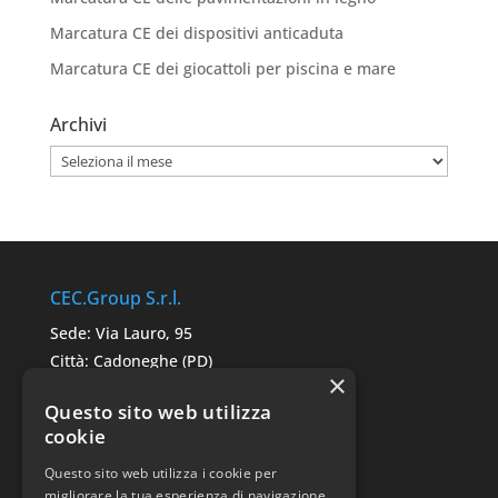
Marcatura CE dei dispositivi anticaduta
Marcatura CE dei giocattoli per piscina e mare
Archivi
Archivi
CEC.Group S.r.l.
Sede: Via Lauro, 95
Città: Cadoneghe (PD)
×
C.A.P. 35010
Questo sito web utilizza
P.IVA: 05291680287
cookie
Questo sito web utilizza i cookie per
Link Utili
migliorare la tua esperienza di navigazione.