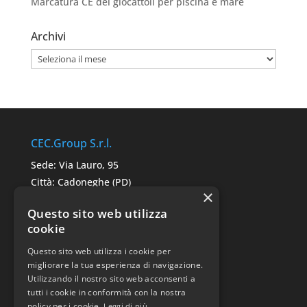
Marcatura CE dei giocattoli per piscina e mare
Archivi
Archivi
CEC.Group S.r.l.
Sede: Via Lauro, 95
Città: Cadoneghe (PD)
×
C.A.P. 35010
Questo sito web utilizza
P.IVA: 05291680287
cookie
Questo sito web utilizza i cookie per
Link Utili
migliorare la tua esperienza di navigazione.
Utilizzando il nostro sito web acconsenti a
Sitemap
tutti i cookie in conformità con la nostra
Privacy Police
policy per i cookie.
Leggi di più