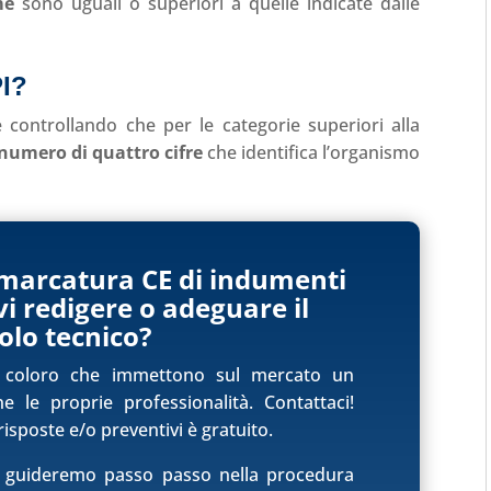
me
sono uguali o superiori a quelle indicate dalle
PI?
 controllando che per le categorie superiori alla
numero di quattro cifre
che identifica l’organismo
a marcatura CE di indumenti
i redigere o adeguare il
colo tecnico?
i coloro che immettono sul mercato un
 le proprie professionalità. Contattaci!
isposte e/o preventivi è gratuito.
ti guideremo passo passo nella procedura