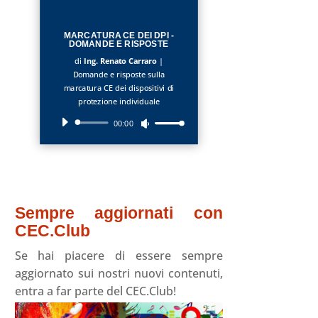
MARCATURA CE DEI DPI -
DOMANDE E RISPOSTE
di
Ing. Renato Carraro
|
Domande e risposte sulla
marcatura CE dei dispositivi di
protezione individuale
Audio
00:00
Usa
Player
i
tasti
freccia
su/giù
per
aumentare
Sempre aggiornati con
o
CEC.Club
diminuire
il
Se hai piacere di essere sempre
volume.
aggiornato sui nostri nuovi contenuti,
entra a far parte del CEC.Club!