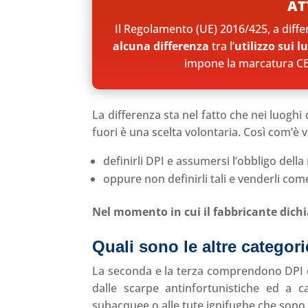
AT
Il Regolamento (UE) 2016/425, a diffe
alcuna differenza
tra l’
utilizzo sui l
impone la marcatura CE p
La differenza sta nel fatto che nei luoghi 
fuori è una scelta volontaria. Così com’è vo
definirli DPI e assumersi l’obbligo dell
oppure non definirli tali e venderli com
Nel momento in cui il fabbricante dich
Quali sono le altre categor
La seconda e la terza comprendono DPI co
dalle scarpe antinfortunistiche ed a 
subacquee o alle tute ignifughe che sono 