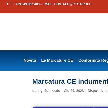
TEL.: +39 049 8875489 - EMAIL:
CONTATTI@CEC.GROUP
Novità
Le Marcature CE
Conformità Reg
Marcatura CE indumenti
da
Ing. Squizzato
|
Giu 29, 2023
|
Dispositivi 