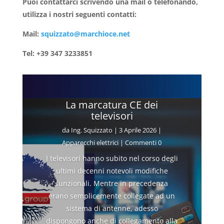
Puoi contattarci scrivendo una mail o telefonando,
utilizza i nostri seguenti contatti:
Mail:
squizzato@marchioce.net
Tel: +39 347 3233851
La marcatura CE dei
televisori
da
Ing. Squizzato
|
3 Aprile 2026
|
Apparecchi elettrici
| Commenti 0
I televisori hanno subito nel corso degli
ultimi decenni notevoli modifiche
funzionali. Mentre in precedenza
erano semplicemente collegate ad un
sistema di antenne, adesso
dispongono anche di collegamento alla