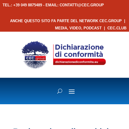
TEL.: +39 049 8875489 - EMAIL:
CONTATTI@CEC.GROUP
ANCHE QUESTO SITO FA PARTE DEL NETWORK CEC.GROUP
|
MEDIA, VIDEO, PODCAST
|
CEC.CLUB