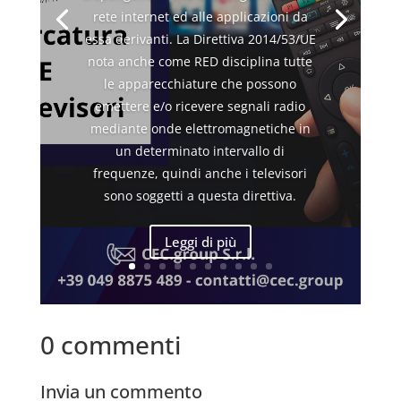
rete internet ed alle applicazioni da
essa derivanti. La Direttiva 2014/53/UE
nota anche come RED disciplina tutte
le apparecchiature che possono
emettere e/o ricevere segnali radio
mediante onde elettromagnetiche in
un determinato intervallo di
frequenze, quindi anche i televisori
sono soggetti a questa direttiva.
Leggi di più
0 commenti
Invia un commento