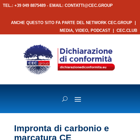
TEL.: +39 049 8875489 - EMAIL:
CONTATTI@CEC.GROUP
ANCHE QUESTO SITO FA PARTE DEL NETWORK CEC.GROUP
|
MEDIA, VIDEO, PODCAST
|
CEC.CLUB
Impronta di carbonio e
marcatura CE