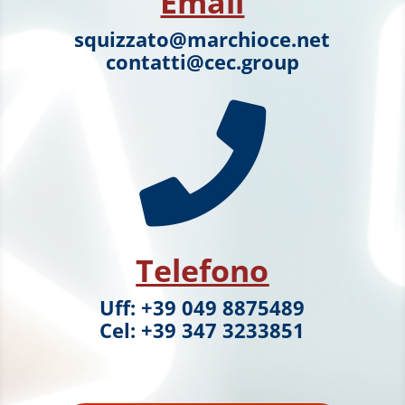
Email
squizzato@marchioce.net
contatti@cec.group

Telefono
Uff: +39 049 8875489
Cel: +39 347 3233851