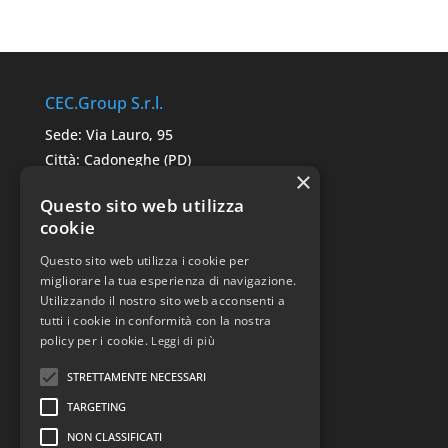
CEC.Group S.r.l.
Sede: Via Lauro, 95
Città: Cadoneghe (PD)
×
C.A.P. 35010
Questo sito web utilizza
P.IVA: 05291680287
cookie
Questo sito web utilizza i cookie per
Link Utili
migliorare la tua esperienza di navigazione.
Utilizzando il nostro sito web acconsenti a
Sitemap
tutti i cookie in conformità con la nostra
Privacy Police
policy per i cookie.
Leggi di più
STRETTAMENTE NECESSARI
TARGETING
NON CLASSIFICATI