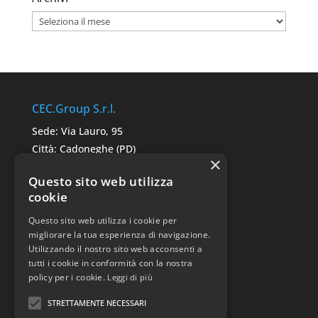
Archivi
CEC.Group S.r.l.
Sede: Via Lauro, 95
Città: Cadoneghe (PD)
×
C.A.P. 35010
Questo sito web utilizza
P.IVA: 05291680287
cookie
Questo sito web utilizza i cookie per
Link Utili
migliorare la tua esperienza di navigazione.
Utilizzando il nostro sito web acconsenti a
Sitemap
tutti i cookie in conformità con la nostra
Privacy Police
policy per i cookie.
Leggi di più
STRETTAMENTE NECESSARI