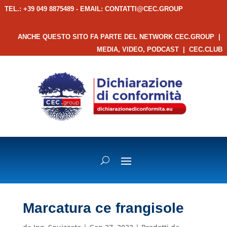
TEL.: +39 049 8875489 - EMAIL:
CONTATTI@CEC.GROUP
ANCHE QUESTO SITO FA PARTE DEL NETWORK CEC.GROUP
|
MEDIA, VIDEO, PODCAST
|
CEC.CLUB
Marcatura ce frangisole