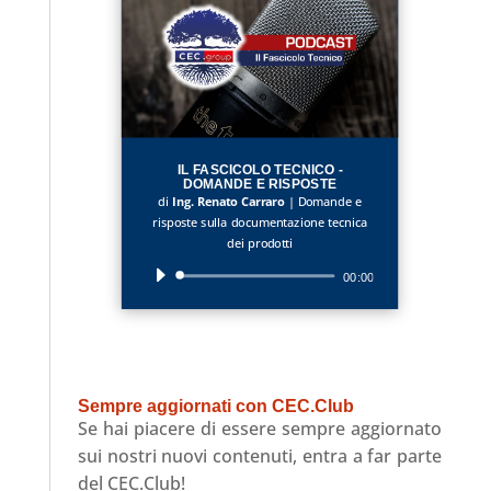
IL FASCICOLO TECNICO -
DOMANDE E RISPOSTE
di
Ing. Renato Carraro
|
Domande e
risposte sulla documentazione tecnica
dei prodotti
Audio
00:00
Player
Sempre aggiornati con CEC.Club
Se hai piacere di essere sempre aggiornato
sui nostri nuovi contenuti, entra a far parte
del CEC.Club!