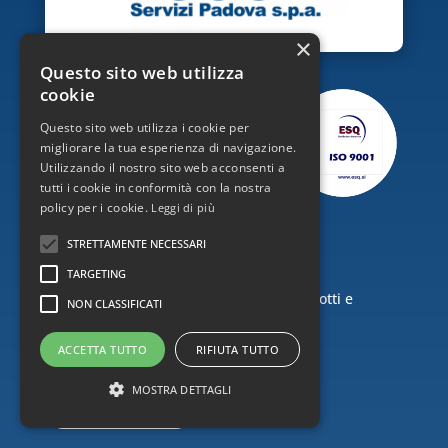
×
Questo sito web utilizza
cookie
Questo sito web utilizza i cookie per
migliorare la tua esperienza di navigazione.
Utilizzando il nostro sito web acconsenti a
tutti i cookie in conformità con la nostra
policy per i cookie.
Leggi di più
CEC.group SRL è un’azienda
STRETTAMENTE NECESSARI
certificata ISO9001
TARGETING
Consulenza in ambito sicurezza dei prodotti e
NON CLASSIFICATI
marcatura CE, implementazione dei
sistemi di gestione.
ACCETTA TUTTO
RIFIUTA TUTTO
MOSTRA DETTAGLI
Vai al certificato