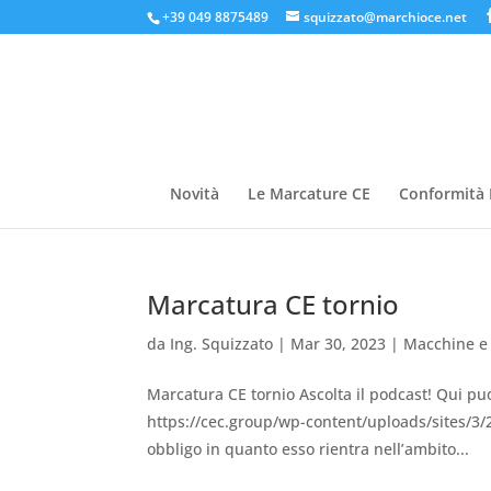
+39 049 8875489
squizzato@marchioce.net
Novità
Le Marcature CE
Conformità 
Marcatura CE tornio
da
Ing. Squizzato
|
Mar 30, 2023
|
Macchine e
Marcatura CE tornio Ascolta il podcast! Qui puoi
https://cec.group/wp-content/uploads/sites/3
obbligo in quanto esso rientra nell’ambito...