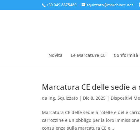
+39 049 8875489
squizzato@marchioce.net
Novità
Le Marcature CE
Conformità 
Marcatura CE delle sedie a r
da
Ing. Squizzato
|
Dic 8, 2025
|
Dispositivi Me
Marcatura CE delle sedie a rotelle e delle carr
carrozzine è un obbligo per la loro immissione 
consulenza sulla marcatura CE e...