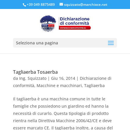
+39 049 8875489
squizzato@marchioce.net
Seleziona una pagina
Tagliaerba Tosaerba
da
Ing. Squizzato
|
Giu 16, 2014
|
Dichiarazione di
conformità
,
Macchine e macchinari
,
Tagliaerba
Il tagliaerba è una macchina comune in tutte le
famiglie che possiedono un giardino ed hanno la
necessità di curarlo. Questa tipologia di prodotto
rientra nella Direttiva Macchine 2006/42/CE e deve
essere marcato CE. Il tagliaerba inoltre, a causa del