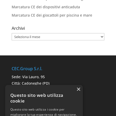
Marcatura CE dei dispositivi anticaduta
Marcatura CE dei giocattoli per piscina e mare
Archivi
Archivi
CEC.Group S.r.l.
Sede: Via Lauro, 95
Città: Cadoneghe (PD)
×
C.A.P. 35010
Questo sito web utilizza
P.IVA: 05291680287
cookie
Questo sito web utilizza i cookie per
Link Utili
migliorare la tua esperienza di navigazione.