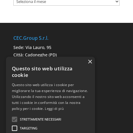
Archivi
CEC.Group S.r.l.
Sede: Via Lauro, 95
Città: Cadoneghe (PD)
×
C.A.P. 35010
Questo sito web utilizza
P.IVA: 05291680287
cookie
Questo sito web utilizza i cookie per
Link Utili
migliorare la tua esperienza di navigazione.
Utilizzando il nostro sito web acconsenti a
Sitemap
tutti i cookie in conformità con la nostra
Privacy Police
policy per i cookie.
Leggi di più
STRETTAMENTE NECESSARI
TARGETING