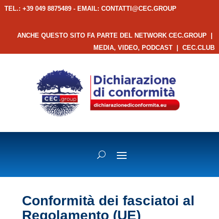
TEL.: +39 049 8875489 - EMAIL:
CONTATTI@CEC.GROUP
ANCHE QUESTO SITO FA PARTE DEL NETWORK CEC.GROUP
|
MEDIA, VIDEO, PODCAST
|
CEC.CLUB
Conformità dei fasciatoi al
Regolamento (UE)