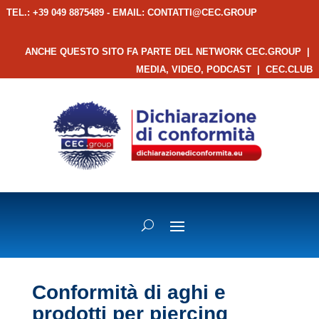
TEL.: +39 049 8875489 - EMAIL:
CONTATTI@CEC.GROUP
ANCHE QUESTO SITO FA PARTE DEL NETWORK CEC.GROUP
|
MEDIA, VIDEO, PODCAST
|
CEC.CLUB
Conformità di aghi e
prodotti per piercing