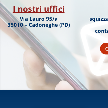
I nostri uffici
Via Lauro 95/a
squizz
35010 – Cadoneghe (PD)
cont
O