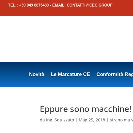
TEL.: +39 049 8875489 - EMAIL:
CONTATTI@CEC.GROUP
Novità
Le Marcature CE
Conformità Reg
Eppure sono macchine!
da
Ing. Squizzato
|
Mag 25, 2018
|
strano ma 