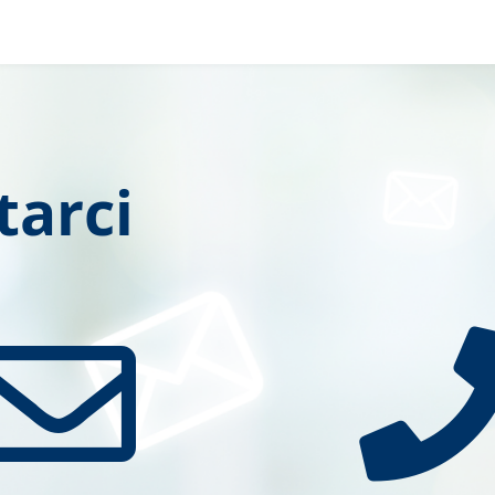
tarci
