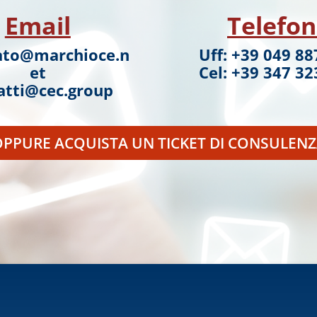
Email
Telefo
ato@marchioce.n
Uff: +39 049 8
et
Cel: +39 347 3
atti@cec.group
PPURE ACQUISTA UN TICKET DI CONSULEN