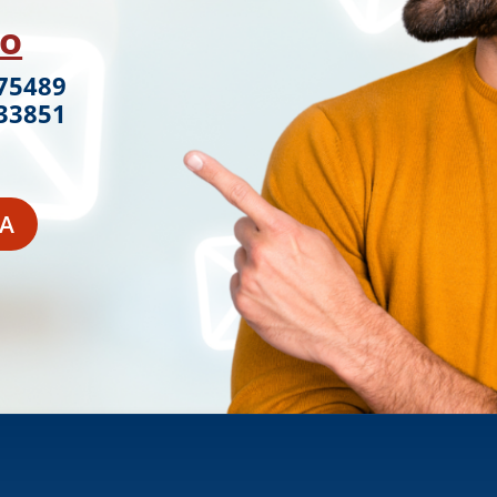
no
875489
233851
ZA