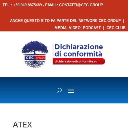
TEL.: +39 049 8875489 - EMAIL:
CONTATTI@CEC.GROUP
ANCHE QUESTO SITO FA PARTE DEL NETWORK CEC.GROUP
|
MEDIA, VIDEO, PODCAST
|
CEC.CLUB
ATEX