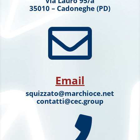
Via Lauro 95/a
35010 – Cadoneghe (PD)

Email
squizzato@marchioce.net
contatti@cec.group
