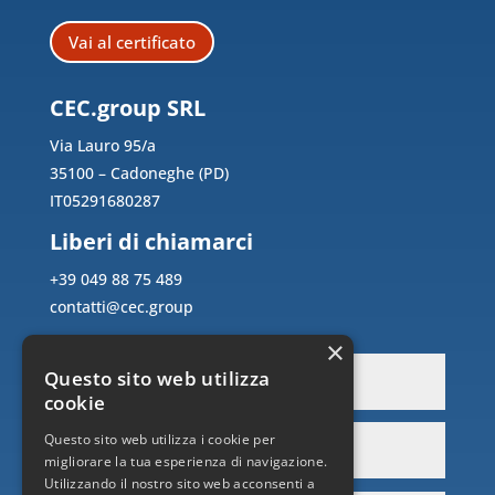
Vai al certificato
CEC.group SRL
Via Lauro 95/a
35100 – Cadoneghe (PD)
IT05291680287
Liberi di chiamarci
+39 049 88 75 489
contatti@cec.group
×
Questo sito web utilizza
cookie
Questo sito web utilizza i cookie per
migliorare la tua esperienza di navigazione.
Utilizzando il nostro sito web acconsenti a