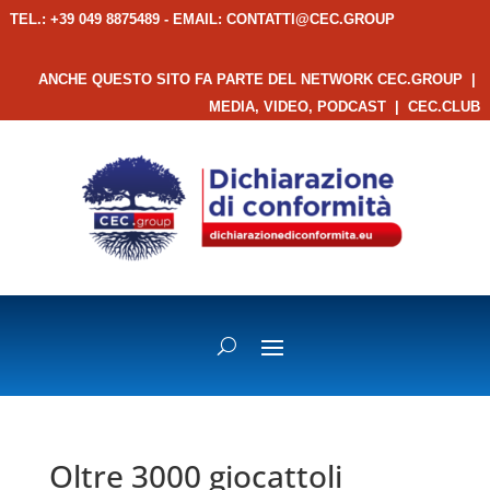
TEL.: +39 049 8875489 - EMAIL:
CONTATTI@CEC.GROUP
ANCHE QUESTO SITO FA PARTE DEL NETWORK CEC.GROUP
|
MEDIA, VIDEO, PODCAST
|
CEC.CLUB
Oltre 3000 giocattoli