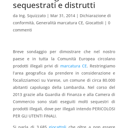
sequestrati e distrutti
da
Ing. Squizzato
|
Mar 31, 2014
|
Dichiarazione di
conformità
,
Generalità marcatura CE
,
Giocattoli
|
0
commenti
Breve sondaggio per dimostrare che nel nostro
paese e in tutta la Comunità Europea circolano
prodotti illegali privi di
marcatura CE
. Restringiamo
l’area geografica da prendere in considerazione e
focalizziamoci su Varese, un comune di circa 80.000
abitanti capoluogo della Lombardia. Nel corso del
2013 grazie alla Guardia di Finanza e alla Camera di
Commercio sono stati eseguiti molti sequestri di
prodotti illegali, dove per illegali intendo PERICOLOSI
PER GLI UTENTI FINALI.
Si parla di 3.685
giocattoli
che oltre a non essere