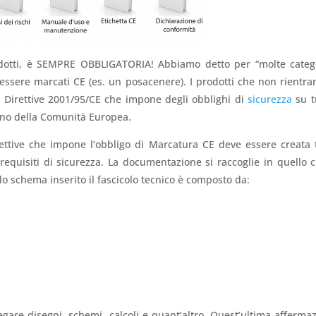
odotti, è SEMPRE OBBLIGATORIA! Abbiamo detto per “molte categ
 essere marcati CE (es. un posacenere). I prodotti che non rientra
 Direttive 2001/95/CE che impone degli obblighi di
sicurezza
su tu
erno della Comunità Europea.
rettive che impone l’obbligo di Marcatura CE deve essere creata 
quisiti di sicurezza. La documentazione si raccoglie in quello 
lo schema inserito il fascicolo tecnico è composto da:
egare disegni, schemi, calcoli e quant’altro. Quest’ultima afferma