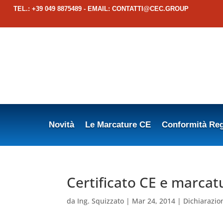
TEL.: +39 049 8875489 - EMAIL:
CONTATTI@CEC.GROUP
Novità
Le Marcature CE
Conformità Reg
Certificato CE e marcatu
da
Ing. Squizzato
|
Mar 24, 2014
|
Dichiarazio