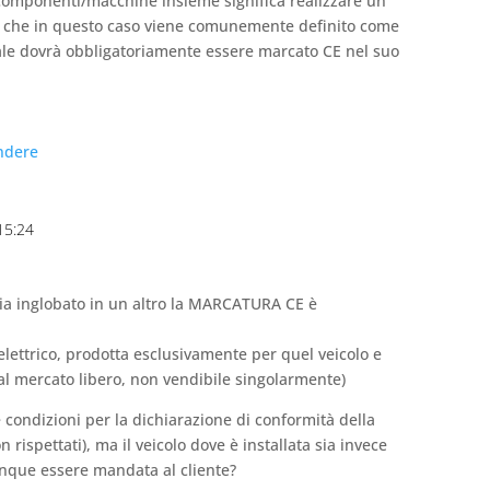
omponenti/macchine insieme significa realizzare un
” che in questo caso viene comunemente definito come
uale dovrà obbligatoriamente essere marcato CE nel suo
ndere
 15:24
sia inglobato in un altro la MARCATURA CE è
elettrico, prodotta esclusivamente per quel veicolo e
 al mercato libero, non vendibile singolarmente)
le condizioni per la dichiarazione di conformità della
n rispettati), ma il veicolo dove è installata sia invece
nque essere mandata al cliente?