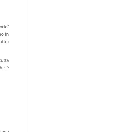
orie”
no in
tti i
tutta
che è
zione