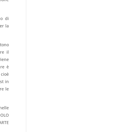
so di
er la
stono
re il
viene
are è
 cioè
st in
re le
nelle
SOLO
ARTE