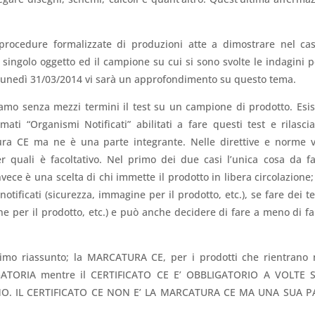
procedure formalizzate di produzioni atte a dimostrare nel ca
singolo oggetto ed il campione su cui si sono svolte le indagini p
 lunedì 31/03/2014 vi sarà un approfondimento su questo tema.
iamo senza mezzi termini il test su un campione di prodotto. Esi
mati “Organismi Notificati” abilitati a fare questi test e rilascia
tura CE ma ne è una parte integrante. Nelle direttive e norme 
r quali è facoltativo. Nel primo dei due casi l’unica cosa da f
invece è una scelta di chi immette il prodotto in libera circolazione;
notificati (sicurezza, immagine per il prodotto, etc.), se fare dei te
ne per il prodotto, etc.) e può anche decidere di fare a meno di fa
simo riassunto; la MARCATURA CE, per i prodotti che rientrano 
LIGATORIA mentre il CERTIFICATO CE E’ OBBLIGATORIO A VOLTE 
O. IL CERTIFICATO CE NON E’ LA MARCATURA CE MA UNA SUA P