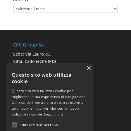
Archivi
CEC.Group S.r.l.
Sede: Via Lauro, 95
Città: Cadoneghe (PD)
×
C.A.P. 35010
Questo sito web utilizza
P.IVA: 05291680287
cookie
Questo sito web utilizza i cookie per
Link Utili
migliorare la tua esperienza di navigazione.
Utilizzando il nostro sito web acconsenti a
Sitemap
tutti i cookie in conformità con la nostra
Privacy Police
policy per i cookie.
Leggi di più
STRETTAMENTE NECESSARI