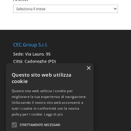
Archivi
CEC.Group S.r.l.
Sede: Via Lauro, 95
Città: Cadoneghe (PD)
×
C.A.P. 35010
Questo sito web utilizza
P.IVA: 05291680287
cookie
Questo sito web utilizza i cookie per
Link Utili
migliorare la tua esperienza di navigazione.
Utilizzando il nostro sito web acconsenti a
Sitemap
tutti i cookie in conformità con la nostra
Privacy Police
policy per i cookie.
Leggi di più
STRETTAMENTE NECESSARI