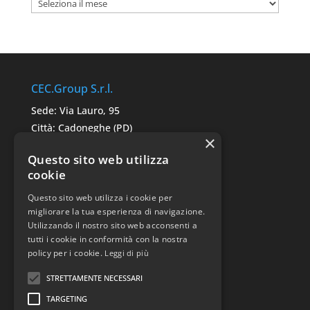
Archivi
CEC.Group S.r.l.
Sede: Via Lauro, 95
Città: Cadoneghe (PD)
×
C.A.P. 35010
Questo sito web utilizza
P.IVA: 05291680287
cookie
Questo sito web utilizza i cookie per
Link Utili
migliorare la tua esperienza di navigazione.
Utilizzando il nostro sito web acconsenti a
Sitemap
tutti i cookie in conformità con la nostra
Privacy Police
policy per i cookie.
Leggi di più
STRETTAMENTE NECESSARI
TARGETING