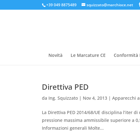
+39 049 8875489
squizzato@marchioce.net
Novità
Le Marcature CE
Conformità 
Direttiva PED
da
Ing. Squizzato
|
Nov 4, 2013
|
Apparecchi a
La Direttiva PED 2014/68/UE disciplina l’iter d
pressione massima ammissibile superiore a 0,5 ba
Informazioni generali Molte...