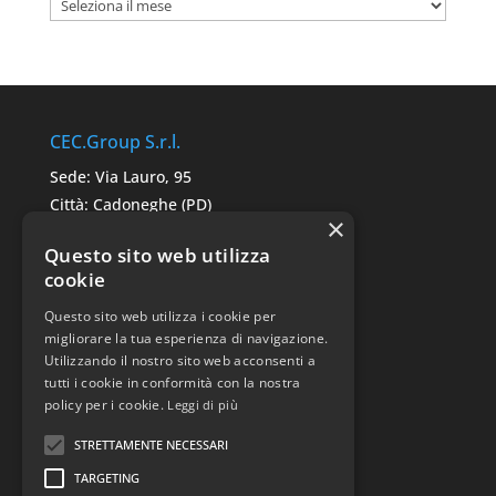
Archivi
CEC.Group S.r.l.
Sede: Via Lauro, 95
Città: Cadoneghe (PD)
×
C.A.P. 35010
Questo sito web utilizza
P.IVA: 05291680287
cookie
Questo sito web utilizza i cookie per
Link Utili
migliorare la tua esperienza di navigazione.
Utilizzando il nostro sito web acconsenti a
Sitemap
tutti i cookie in conformità con la nostra
Privacy Police
policy per i cookie.
Leggi di più
STRETTAMENTE NECESSARI
TARGETING