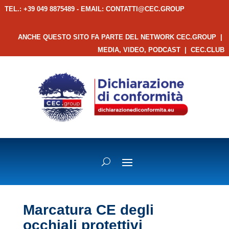
TEL.: +39 049 8875489 - EMAIL:
CONTATTI@CEC.GROUP
ANCHE QUESTO SITO FA PARTE DEL NETWORK CEC.GROUP
|
MEDIA, VIDEO, PODCAST
|
CEC.CLUB
Marcatura CE degli
occhiali protettivi